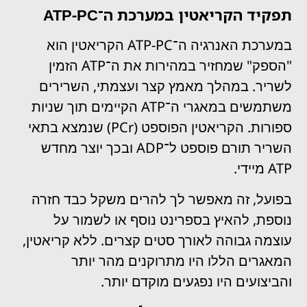
תפקיד הקריאטין במערכת ה־ATP-PC
במערכת האנרגיה ה־ATP-PC הקריאטין הוא
"הספק" שמחזיר במהירות את ה־ATP הזמין
לשריר. במהלך מאמץ קצר ועצמתי, השרירים
משתמשים במאגרי ה־ATP הקיימים תוך שניות
ספורות. הקריאטין הפוספט (PCr) שנמצא בתאי
השריר תורם פוספט ל־ADP ובכך יוצר מחדש
ATP מיידי.
בפועל, זה מאפשר לך להרים משקל כבד חזרה
נוספת, להאיץ בספרינט נוסף או לשמור על
עוצמה גבוהה לאורך סטים קצרים. ללא קריאטין,
המאגרים הללו היו מתרוקנים מהר יותר
והביצועים היו נפגעים מוקדם יותר.