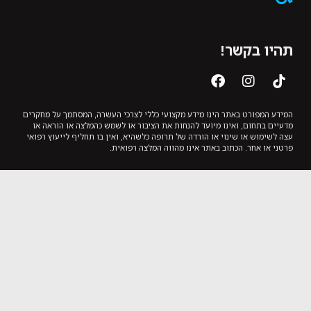
תהיו בקשר!
המידע המפורט באתר הינו מידע מקצועי כללי לצרכי העשרה, המסתמך על מחקרים
מדעיים בתחום, ואינו מיועד להנחות את הציבור או לשמש כהמלצה או הוראה או
עצה לשימוש או שינוי או הורדה של תרופה כלשהיא, ואין בו תחליף לייעוץ רפואי
פרטני או אחר. הכתוב באתר אינו מהווה המלצה רפואית.