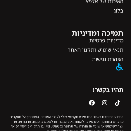
האיכות של אלפא
בלוג
תמיכה ומדיניות
מדיניות פרטיות
תנאי שימוש ותקנון האתר
הצהרת נגישות
תהיו בקשר!
המידע המפורט באתר הינו מידע מקצועי כללי לצרכי העשרה, המסתמך על מחקרים
מדעיים בתחום, ואינו מיועד להנחות את הציבור או לשמש כהמלצה או הוראה או
עצה לשימוש או שינוי או הורדה של תרופה כלשהיא, ואין בו תחליף לייעוץ רפואי
פרטני או אחר. הכתוב באתר אינו מהווה המלצה רפואית.