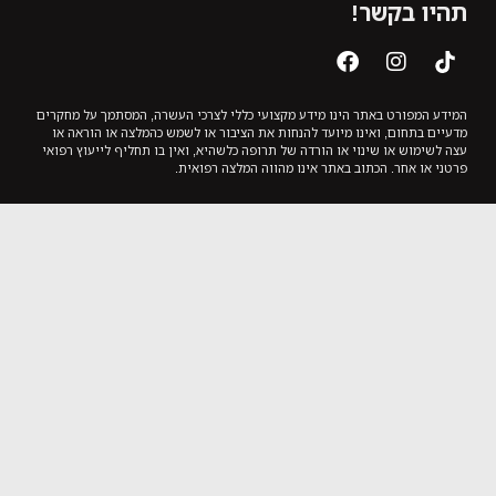
תהיו בקשר!
המידע המפורט באתר הינו מידע מקצועי כללי לצרכי העשרה, המסתמך על מחקרים
מדעיים בתחום, ואינו מיועד להנחות את הציבור או לשמש כהמלצה או הוראה או
עצה לשימוש או שינוי או הורדה של תרופה כלשהיא, ואין בו תחליף לייעוץ רפואי
פרטני או אחר. הכתוב באתר אינו מהווה המלצה רפואית.