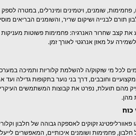
 פחמימות, שומנים, ויטמינים ומינרלים, במטרה לספק לג
ון תורם לבנייה ושיקום שריר, והשומנים הבריאים מוסיפ
 את קצב שחרור האנרגיה: פחמימות פשוטות מעניקות א
מירה על מאזן אנרגטי לאורך זמן.
אימים לכל מי שזקוק/ה להשלמת קלוריות ותמיכה במער
צועיים וחובבים, דרך בני נוער בתקופות גדילה ועד א
 להפיק מהם תועלת, נפרט את קבוצות המשתמשים העיקריו
מהן.
 כוח
פאוורליפטינג זקוקים לאספקה גבוהה של חלבון וקלור
חלבון, פחמימות ושומנים איכותיים, המאפשרים לייעל