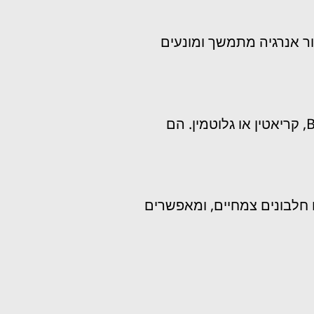
ור אנרגיה מתמשך ומונעים
גיינרים מתקדמים המשלבים איזון מדויק בין חלבון, פחמימות ושומנים, לצד תוספת רכיבים ייעודיים כמו BCAA, קריאטין או גלוטמין. הם
 חלבונים צמחיים, ומאפשרים