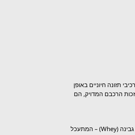
בי תזונה חיוניים באופן
כות הרכבם המדויק, הם
אחד היתרונות המרכזיים של גיינרים הוא האיזון המדויק בין חלבון, פחמימות ושומנים. החלבון משלב לרוב מי גבינה (Whey) – המתעכל