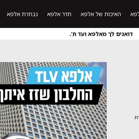
פא
האיכות של אלפא
תדר אלפא
נבחרת אלפא
דואגים לך מאלפא ועד ת'.
רת